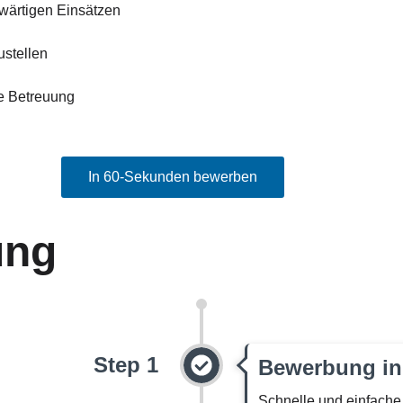
wärtigen Einsätzen
ustellen
he Betreuung
In 60-Sekunden bewerben
ung
Step 1
Bewerbung in
Schnelle und einfach